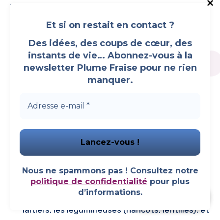
Pour bien choisir son alimentation, il est important
de connaître les fondements d’une alimentation
Et si on restait en contact ?
équilibrée. Une alimentation saine repose sur la
Des idées, des coups de cœur, des
diversité et la qualité des aliments consommés.
instants de vie… Abonnez-vous à la
Voici les principaux composants à intégrer dans
newsletter Plume Fraise pour ne rien
manquer.
votre alimentation quotidienne :
1.1 Les macronutriments : protéines,
glucides et lipides
Les protéines
: Elles sont essentielles pour la
croissance, la réparation des tissus et le bon
fonctionnement du système immunitaire. Les
Nous ne spammons pas ! Consultez notre
protéines se trouvent principalement dans les
politique de confidentialité
pour plus
d’informations.
viandes, les poissons, les œufs, les produits
Faire un don
laitiers, les légumineuses (haricots, lentilles), et