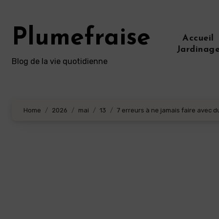
Aller
au
Plumefraise
contenu
Accueil
principal
Jardinag
Blog de la vie quotidienne
Home
2026
mai
13
7 erreurs à ne jamais faire avec 