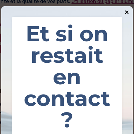
nté et la qualité de vos plats.
Utilisation du papier alumi
Et si on
nium qui se déchire sur le rouleau
es : Faire bouillir le papier aluminium
restait
en
contact
um avec des aliments acides
s tomates, le vinaigre et le citron, ce qui peut altérer l
?
votre plat. Il est donc préférable d’éviter d’utiliser des
ments acides. Découvrez notre
astuce cuisine
.