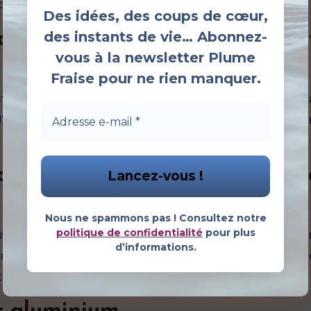
ier aluminium : soin surprenant
Des idées, des coups de cœur,
des instants de vie… Abonnez-
aluminium en contact direct 
vous à la newsletter Plume
Fraise pour ne rien manquer.
t avec des aliments chauds, en particulier des aliments 
d’aluminium dans les aliments, ce qui peut être nocif pou
 aluminium pour la cuisson à 
Nous ne spammons pas ! Consultez notre
politique de confidentialité
pour plus
aute température car il peut se déformer, fondre ou libé
d’informations.
es élevées. Il est recommandé d’utiliser des ustensiles 
 température.