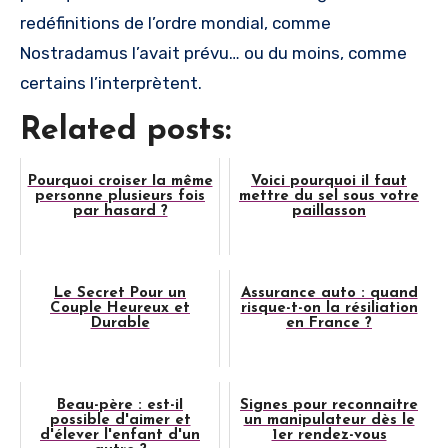
redéfinitions de l’ordre mondial, comme
Nostradamus l’avait prévu… ou du moins, comme
certains l’interprètent.
Related posts:
Pourquoi croiser la même
Voici pourquoi il faut
personne plusieurs fois
mettre du sel sous votre
par hasard ?
paillasson
Le Secret Pour un
Assurance auto : quand
Couple Heureux et
risque-t-on la résiliation
Durable
en France ?
Beau-père : est-il
Signes pour reconnaitre
possible d'aimer et
un manipulateur dès le
d'élever l'enfant d'un
1er rendez-vous