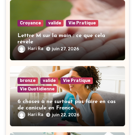
Croyance
valide
Vie Pratique
Lettre M sur la main : ce que cela
révèle
Hari Ra
juin 27, 2026
bronze
valide
Vie Pratique
Vie Quotidienne
6 choses à ne surtout pas faire en cas
de canicule en France
Hari Ra
juin 22, 2026