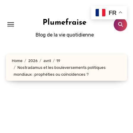
Aller
au
FR
contenu
Plumefraise
principal
Blog de la vie quotidienne
Home
2026
avril
19
Nostradamus et les bouleversements politiques
mondiaux : prophéties ou coïncidences ?