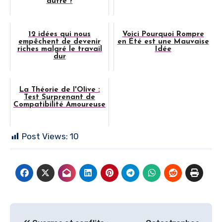
autre ?
12 idées qui nous
Voici Pourquoi Rompre
empêchent de devenir
en Été est une Mauvaise
riches malgré le travail
Idée
dur
La Théorie de l'Olive :
Test Surprenant de
Compatibilité Amoureuse
Post Views:
10
Navigation