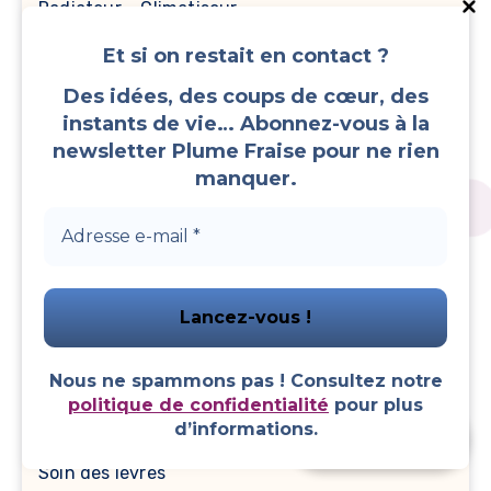
Radiateur – Climatiseur
Et si on restait en contact ?
Recettes
Des idées, des coups de cœur, des
instants de vie… Abonnez-vous à la
Réfrigérateur – Congélateur
newsletter Plume Fraise pour ne rien
manquer.
Remèdes, Astuces, Conseils
Santé et Bien-être
Se Débarrasser des Nuisibles et des Insectes
Soin de la peau
Nous ne spammons pas ! Consultez notre
politique de confidentialité
pour plus
Soin des cheveux
d’informations.
Faire un don
Soin des lèvres