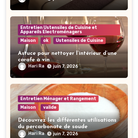
Entretien Ustensiles de Cuisine et
Appareils Electroménagers
Maison
ok
Ustensiles de Cuisine
Astuce pour nettoyer l’intérieur d’une
carafe à vin
Hari Ra
juin 7, 2026
Entretien Ménager et Rangement
Maison
valide
Découvrez les différentes utilisations
du percarbonate de soude
Hari Ra
juin 7, 2026