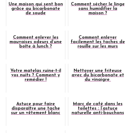
Une maison qui sent bon
Comment sécher le linge
grâce au bicarbonate
sans humidifier la
de soude
maison ?
Comment enlever les
Comment enlever
mauvaises odeurs d’une
facilement les taches de
boîte à lunch ?
rouille sur les murs
Votre matelas ruine-t-il
Nettoyer une friteuse
vos nuits ? Comment y
avec du bicarbonate et
remédier !
du vinaigre
Astuce pour faire
Marc de café dans les
disparaître une tache
toilettes : l’astuce
sur un vêtement blanc
naturelle anti-bouchons