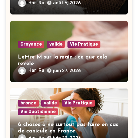
Hari Ra
août 6, 2026
Croyance
valide
Vie Pratique
Lettre M sur la main : ce que cela
révèle
Hari Ra
juin 27, 2026
bronze
valide
Vie Pratique
Vie Quotidienne
6 choses à ne surtout pas faire en cas
de canicule en France
Hari Ra