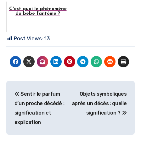
C'est quoi le phénomène
du bébé fantôme ?
Post Views:
13
Navigation
Sentir le parfum
Objets symboliques
de
d’un proche décédé :
après un décès : quelle
l’article
signification et
signification ?
explication