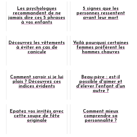
Les psychologues
5 signes que les
recommandent de ne
personnes ressentent
jamais dire ces 5 phrases
avant leur mort
à vos enfants
Découvrez les vêtements
Voilà pourquoi certaines
à éviter en cas de
femmes préfèrent les
canicule
hommes chauves
Comment savoir si je lui
Beau-père : est-il
plais ? Découvrez ces
possible d'aimer et
indices évidents
d'élever l'enfant d'un
autre ?
Épatez vos invités avec
Comment mieux
cette soupe de fête
comprendre sa
originale
personnalité ?