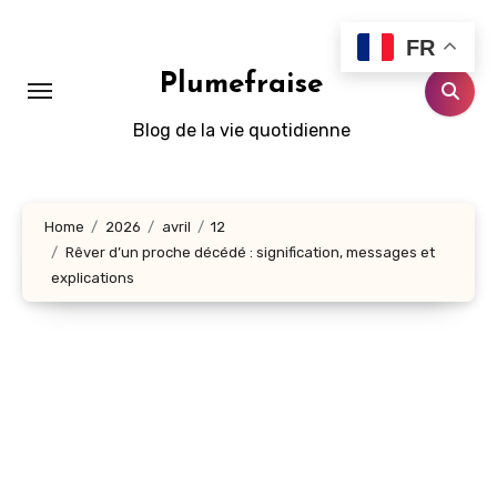
Aller
au
FR
contenu
Plumefraise
principal
Blog de la vie quotidienne
Home
2026
avril
12
Rêver d’un proche décédé : signification, messages et
explications