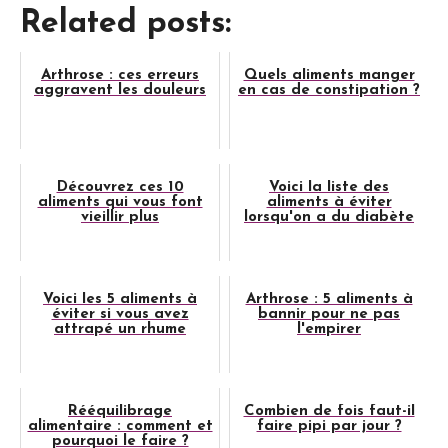
Related posts:
Arthrose : ces erreurs
Quels aliments manger
aggravent les douleurs
en cas de constipation ?
Découvrez ces 10
Voici la liste des
aliments qui vous font
aliments à éviter
vieillir plus
lorsqu'on a du diabète
Voici les 5 aliments à
Arthrose : 5 aliments à
éviter si vous avez
bannir pour ne pas
attrapé un rhume
l'empirer
Rééquilibrage
Combien de fois faut-il
alimentaire : comment et
faire pipi par jour ?
pourquoi le faire ?