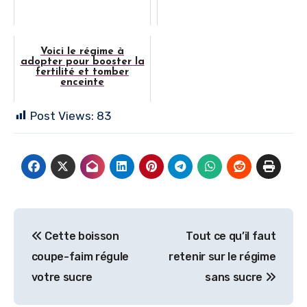
Voici le régime à
adopter pour booster la
fertilité et tomber
enceinte
Post Views:
83
Navigation
Cette boisson
Tout ce qu’il faut
de
coupe-faim régule
retenir sur le régime
l’article
votre sucre
sans sucre