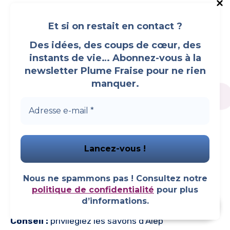
Pour les peaux eczémateuses, il est conseillé de
Et si on restait en contact ?
choisir un savon contenant environ
10 % d’huile
Des idées, des coups de cœur, des
de laurier
. À faible concentration, le laurier aide à
instants de vie… Abonnez-vous à la
purifier la peau sans l’irriter.
newsletter Plume Fraise pour ne rien
Un pourcentage plus élevé (20-40 %) pourrait être
manquer.
trop fort pour une peau sensible.
Les plus :
Naturel, sans parfum ni additif
Antiseptique doux grâce au laurier
Nourrissant grâce à l’huile d’olive
Nous ne spammons pas ! Consultez notre
Convient aux peaux sensibles, sèches et
politique de confidentialité
pour plus
réactives
d’informations.
Faire un don
Conseil :
privilégiez les savons d’Alep