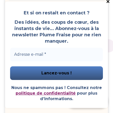
Soin de la peau
Et si on restait en contact ?
Soin des cheveux
Des idées, des coups de cœur, des
instants de vie… Abonnez-vous à la
newsletter Plume Fraise pour ne rien
Soin des lèvres
manquer.
Soin des ongles
Soin des pieds
Sommeil
Nous ne spammons pas ! Consultez notre
Soupes
politique de confidentialité
pour plus
d’informations.
Faire un don
Sponsoring