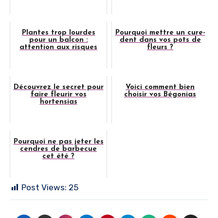
Plantes trop lourdes
Pourquoi mettre un cure-
pour un balcon :
dent dans vos pots de
attention aux risques
fleurs ?
Découvrez le secret pour
Voici comment bien
faire fleurir vos
choisir vos Bégonias
hortensias
Pourquoi ne pas jeter les
cendres de barbecue
cet été ?
Post Views:
25