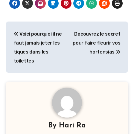
Navigation
Voici pourquoi il ne
Découvrez le secret
de
faut jamais jeter les
pour faire fleurir vos
l’article
tiques dans les
hortensias
toilettes
By
Hari Ra