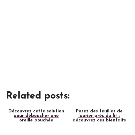
Related posts:
Découvrez cette solution
Posez des feuilles de
pour déboucher une
laurier près du lit :
oreille bouchée
découvrez ces bienfaits