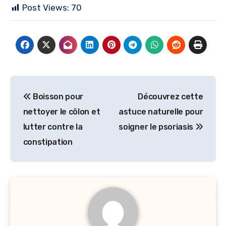
Post Views:
70
Navigation
Boisson pour
Découvrez cette
de
nettoyer le côlon et
astuce naturelle pour
l’article
lutter contre la
soigner le psoriasis
constipation