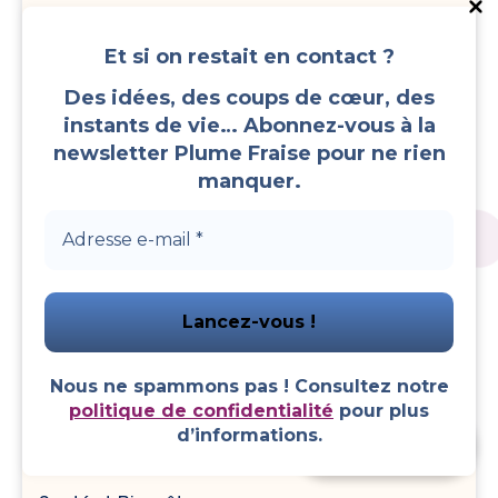
or
Et si on restait en contact ?
Perdre du Poids Naturellement
Des idées, des coups de cœur, des
instants de vie… Abonnez-vous à la
Perruques
newsletter Plume Fraise pour ne rien
manquer.
Prendre Soin de ses Dents
Radiateur – Climatiseur
Recettes
Réfrigérateur – Congélateur
Nous ne spammons pas ! Consultez notre
politique de confidentialité
pour plus
d’informations.
Faire un don
Remèdes, Astuces, Conseils