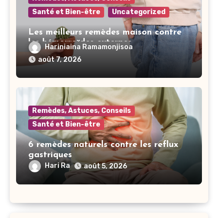
Santé et Bien-être
Uncategorized
Les meilleurs remèdes maison contre
les hémorroïdes externes
Hariniaina Ramamonjisoa
août 7, 2026
Remèdes, Astuces, Conseils
Santé et Bien-être
6 remèdes naturels contre les reflux
gastriques
Hari Ra
août 5, 2026