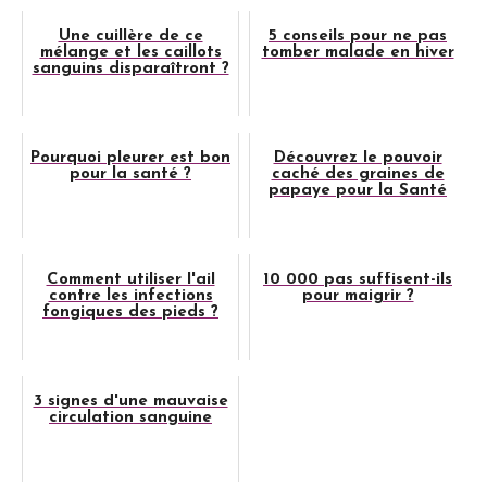
Une cuillère de ce
5 conseils pour ne pas
mélange et les caillots
tomber malade en hiver
sanguins disparaîtront ?
Pourquoi pleurer est bon
Découvrez le pouvoir
pour la santé ?
caché des graines de
papaye pour la Santé
Comment utiliser l'ail
10 000 pas suffisent-ils
contre les infections
pour maigrir ?
fongiques des pieds ?
3 signes d'une mauvaise
circulation sanguine