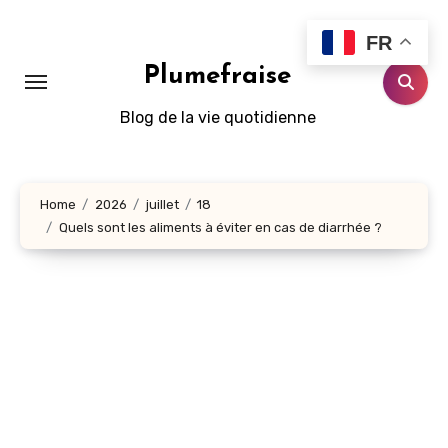
Aller
au
FR
contenu
Plumefraise
principal
Blog de la vie quotidienne
Home
2026
juillet
18
Quels sont les aliments à éviter en cas de diarrhée ?