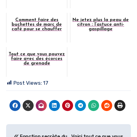
Comment faire des
Ne jetez plus la peau de
buchettes de marc de
citron : l’astuce anti-
café pour se chauffer
gaspillage
Tout ce que vous pouvez
faire avec des écorces
de grenade
Post Views:
17
Navigation
Fonction secrète du
Voici tout ce que vous