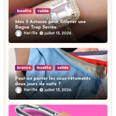
Insolite
valide
Mes 3 Astuces pour Enlever une
Bague Trop Serrée
Hari Ra
juillet 13, 2026
bronze
Insolite
valide
Peut-on porter les sous-vêtements
deux jours de suite ?
Hari Ra
juillet 13, 2026