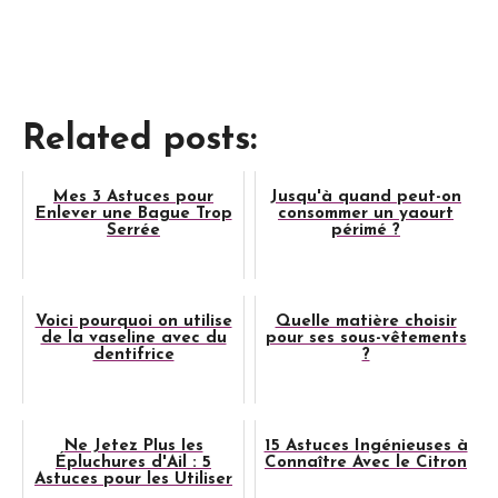
Related posts:
Mes 3 Astuces pour
Jusqu'à quand peut-on
Enlever une Bague Trop
consommer un yaourt
Serrée
périmé ?
Voici pourquoi on utilise
Quelle matière choisir
de la vaseline avec du
pour ses sous-vêtements
dentifrice
?
Ne Jetez Plus les
15 Astuces Ingénieuses à
Épluchures d'Ail : 5
Connaître Avec le Citron
Astuces pour les Utiliser