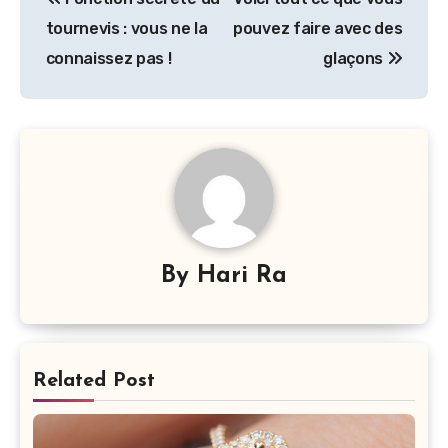
de
tournevis : vous ne la
pouvez faire avec des
l’article
connaissez pas !
glaçons
By
Hari Ra
Related Post