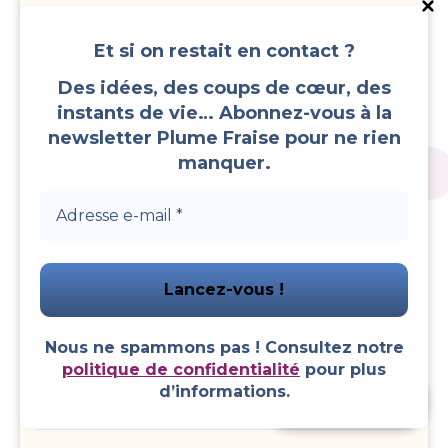
Entretien Matelas et Pièces de Vie
Et si on restait en contact ?
Entretien Ménager et Rangement
Des idées, des coups de cœur, des
instants de vie… Abonnez-vous à la
Entretien Salle de Bain et Toilettes
newsletter Plume Fraise pour ne rien
manquer.
Entretien Tuyaux et Canalisations
Entretien Ustensiles de Cuisine et Appareils
Electroménagers
Entretien Vêtements et Linges
Nous ne spammons pas ! Consultez notre
Evènements et Fêtes
politique de confidentialité
pour plus
d’informations.
Faire un don
Faire du Sport