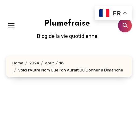
Aller
au
FR
contenu
Plumefraise
principal
Blog de la vie quotidienne
Home
2024
août
18
Voici l’Autre Nom Que l’on Aurait Dû Donner à Dimanche