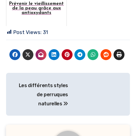
Prévenir le vieillissement
de la peau grâce aux
antioxydants
Post Views:
31
Navigation
Les différents styles
de
de perruques
l’article
naturelles