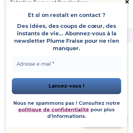
Entretien Tuyaux et Canalisations
Et si on restait en contact ?
Entretien Ustensiles de Cuisine et Appareils
Electroménagers
Des idées, des coups de cœur, des
instants de vie… Abonnez-vous à la
Entretien Vêtements et Linges
newsletter Plume Fraise pour ne rien
manquer.
Evènements et Fêtes
Faire du Sport
Fer à Repasser
Nous ne spammons pas ! Consultez notre
Four et Micro-Onde
politique de confidentialité
pour plus
d’informations.
Faire un don
Friteuse