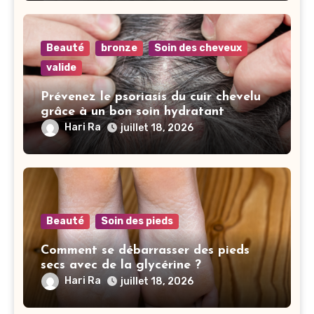
Beauté
bronze
Soin des cheveux
valide
Prévenez le psoriasis du cuir chevelu
grâce à un bon soin hydratant
Hari Ra
juillet 18, 2026
Beauté
Soin des pieds
Comment se débarrasser des pieds
secs avec de la glycérine ?
Hari Ra
juillet 18, 2026