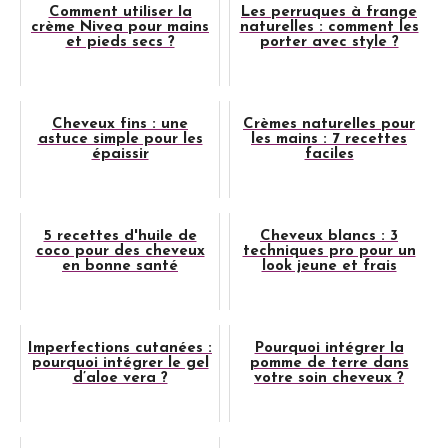
Comment utiliser la
Les perruques à frange
crème Nivea pour mains
naturelles : comment les
et pieds secs ?
porter avec style ?
Cheveux fins : une
Crèmes naturelles pour
astuce simple pour les
les mains : 7 recettes
épaissir
faciles
5 recettes d'huile de
Cheveux blancs : 3
coco pour des cheveux
techniques pro pour un
en bonne santé
look jeune et frais
Imperfections cutanées :
Pourquoi intégrer la
pourquoi intégrer le gel
pomme de terre dans
d’aloe vera ?
votre soin cheveux ?