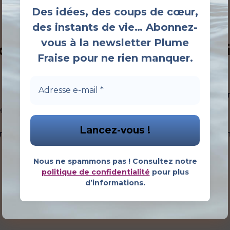
Des idées, des coups de cœur,
des instants de vie… Abonnez-
vous à la newsletter Plume
pourquoi cet emballage si parti
Fraise pour ne rien manquer.
 déjà connue pour La Vache qui rit. L’idée était simple : c
er et à conserver sans perdre en goût ni en texture.
robage en cire colorée. Ce choix n’est pas purement esthé
 époque où les emballages plastiques étaient rares.
Nous ne spammons pas ! Consultez notre
politique de confidentialité
pour plus
d’informations.