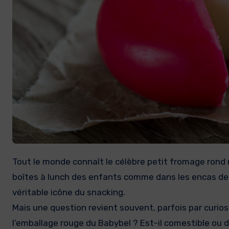
Tout le monde connaît le célèbre petit fromage rond recouvert d’une cire rouge brillante : le Babybel. Présent dans les
boîtes à lunch des enfants comme dans les encas de
véritable icône du snacking.
Mais une question revient souvent, parfois par curio
l’emballage rouge du Babybel ? Est-il comestible ou 