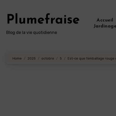
Aller
au
Plumefraise
contenu
Accueil
principal
Jardinag
Blog de la vie quotidienne
Home
2025
octobre
5
Est-ce que l’emballage rouge 