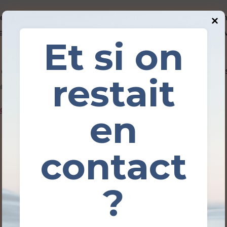
érite une réponse claire. Car si cet emballage coloré se
ien spécifique et une fonction essentielle dans la conser
Et si on
 de la fameuse cire rouge, son rôle protecteur, les risques
restait
cant développe aujourd’hui.
vocat une fois coupé
en
contact
?